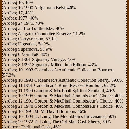
Ardbeg 10, 46%
Ardbeg 16 1990 Airigh nam Beist, 46%
Ardbeg 17, 43%
Ardbeg 1977, 46%
Ardbeg 24 1975, 43%
Ardbeg 25 Lord of the Isles, 46%
Ardbeg Alligator Committee Reserve, 51,2%
Ardbeg Corryvreckan, 57,1%
Ardbeg Uigeadail, 54,2%
Ardbeg Supernova, 58,9%
Ardbeg 6 Vom Faß, 40%
Ardbeg 8 1991 Signatory Vintage, 43%
Ardbeg 8 1992 Signatory Millennium Edition, 43%
Ardbeg 10 1993 Cadenhead’s Authentic Collection Bourbon,
57,3%
Ardbeg 10 1993 Cadenhead’s Authentic Collection Sherry, 59,8%
Ardbeg 11 1991 Cadenhead’s Bond Reserve Bourbon, 62,2%
Ardbeg 11 1990 Gordon & MacPhail Spirit of Scotland, 46%
Ardbeg 10 1995 Gordon & MacPhail Connoisseur’s Choice, 40%
Ardbeg 12 1991 Gordon & MacPhail Connoisseur’s Choice, 40%
Ardbeg 21 1978 Gordon & MacPhail Connoisseur’s Choice, 40%
Ardbeg 10 1991 M. McDavid Bourbon, 46%
Ardbeg 10 1993 D. Laing The McGibbon’s Provenance, 50%
Ardbeg 29 1972 D. Laing The Old Malt Cask Sherry, 50%
Ardmore Traditional Cask, 46%