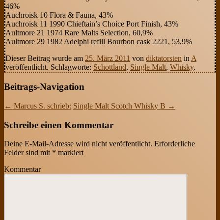
46%
Auchroisk 10 Flora & Fauna, 43%
Auchroisk 11 1990 Chieftain’s Choice Port Finish, 43%
Aultmore 21 1974 Rare Malts Selection, 60,9%
Aultmore 29 1982 Adelphi refill Bourbon cask 2221, 53,9%
Dieser Beitrag wurde am
25. März 2011
von
diktatorsten
in
A
veröffentlicht. Schlagworte:
Schottland
,
Single Malt
,
Whisky
.
Beitrags-Navigation
←
Marcus S. schrieb:
Single Malt Scotch Whisky B
→
Schreibe einen Kommentar
Deine E-Mail-Adresse wird nicht veröffentlicht.
Erforderliche
Felder sind mit
*
markiert
Kommentar