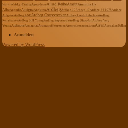
Allied Reihe
Amrut
Anam na H-
Work-Whisky-Tasting
Aguardente
Ardbeg
Alba
Antigua
Anguilla
Appleton
Ardbeg 10
Ardbeg 17
Ardbeg 24 1975
Ardbeg
Ardbeg Corryvreckan
Alligator
Ardbeg ANB
Ardbeg Lord of the Isles
Ardbeg
Renaissance
Ardbeg Still Young
Ardbeg Supernova
Ardbeg Uigeadail
Ardbeg Very
Arran
Ardmore
Young
Armagnac
Aromastoffe
Aromen
Aromenkonzentration
Australien
Ballanti
Anmelden
Powered by WordPress