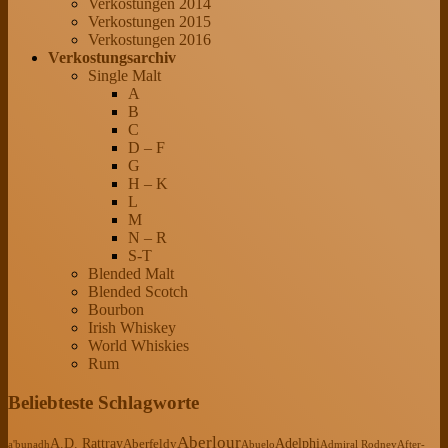
Verkostungen 2014
Verkostungen 2015
Verkostungen 2016
Verkostungsarchiv
Single Malt
A
B
C
D – F
G
H – K
L
M
N – R
S-T
Blended Malt
Blended Scotch
Bourbon
Irish Whiskey
World Whiskies
Rum
Beliebteste Schlagworte
Aberlour
A.D. Rattray
Adelphi
Aberfeldy
a'bunadh
Abuelo
Admiral Rodney
After-