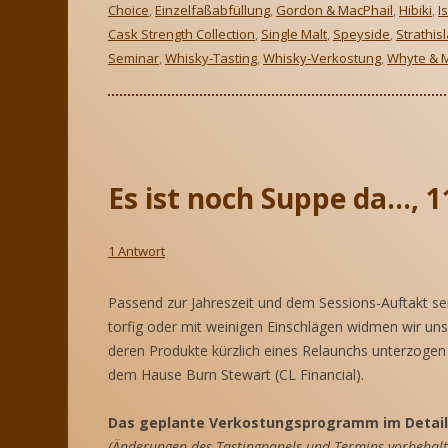
Choice
,
Einzelfaßabfüllung
,
Gordon & MacPhail
,
Hibiki
,
I
Cask Strength Collection
,
Single Malt
,
Speyside
,
Strathis
Seminar
,
Whisky-Tasting
,
Whisky-Verkostung
,
Whyte & 
Es ist noch Suppe da…, 
1 Antwort
Passend zur Jahreszeit und dem Sessions-Auftakt ser
torfig oder mit weinigen Einschlägen widmen wir un
deren Produkte kürzlich eines Relaunchs unterzoge
dem Hause Burn Stewart (CL Financial).
Das geplante Verkostungsprogramm im Detail
(Änderungen des Tastingpanels und Termins vorbehalt