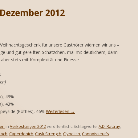
 THE WORLD
. Dezember 2012
GULARIEN
NE SAMMLUNG SCHÄTZEN
SSEN
NE SAMMLUNG AUFBAUEN
s Weihnachtsgeschenk für unsere Gasthörer widmen wir uns –
nge und gut gereiften Schätzchen, mal mit deutlichem, dann
aber stets mit Komplexität und Finesse.
:
en)
a), 43%
a), 43%
Speyside (Rothes), 46%
Weiterlesen
→
ten
in
Verkostungen 2012
veröffentlicht. Schlagworte:
A.D. Rattray
,
Loch
,
Caperdonich
,
Cask Strength
,
Clynelish
,
Connoisseur's