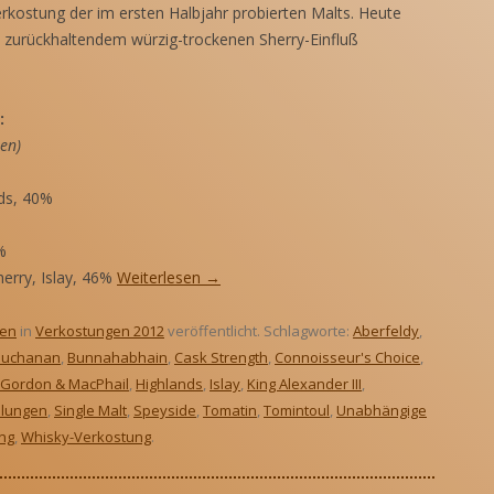
rkostung der im ersten Halbjahr probierten Malts. Heute
 zurückhaltendem würzig-trockenen Sherry-Einfluß
:
en)
nds, 40%
%
herry, Islay, 46%
Weiterlesen
→
ten
in
Verkostungen 2012
veröffentlicht. Schlagworte:
Aberfeldy
,
Buchanan
,
Bunnahabhain
,
Cask Strength
,
Connoisseur's Choice
,
Gordon & MacPhail
,
Highlands
,
Islay
,
King Alexander III
,
llungen
,
Single Malt
,
Speyside
,
Tomatin
,
Tomintoul
,
Unabhängige
ng
,
Whisky-Verkostung
.