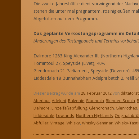
Die zweite Jahreshälfte dient vorwiegend der Nachve
stehen die unter mal prägnantem, rosinig-süßen mal
Abgefüllten auf dem Programm.
Das geplante Verkostungsprogramm im Detail
(Änderungen des Tastingpanels und Termins vorbehalt
Dalmore 1263 King Alexander III, (Northern) Highla
Tomintoul 27, Speyside (Livet), 40%
Glendronach 21 Parliament, Speyside (Deveron), 48
Liddesdale 18 Bunnahabhain Adelphi batch 2, refill S
Dieser Beitrag wurde am
28. Februar 2012
von
diktators
Aberlour
,
Adelphi
,
Balvenie
,
Bladnoch
,
Blended Scotch
,
Dalmore
,
Einzelfaßabfüllung
,
Glendronach
,
Glenrothes
,
Liddesdale
,
Lowlands
,
Northern Highlands
,
Originalabfü
Abfüller
,
Vintage
,
Whisky
,
Whisky-Seminar
,
Whisky-Tasti