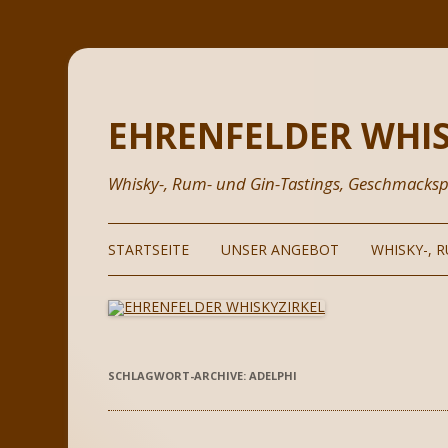
EHRENFELDER WHIS
Whisky-, Rum- und Gin-Tastings, Geschmacksp
STARTSEITE
UNSER ANGEBOT
WHISKY-, 
GEFÜHRTE DEGUSTATIONEN
WHISKY & W
SE
IHRE EIGENE VERKOSTUNG
RUM
MO
IN
SCHLAGWORT-ARCHIVE:
ADELPHI
BERUFLICHE WEITERBILDUNG
GIN
PR
PRÄSENTATIONEN VON
TEQUILA
GASTREDNERN