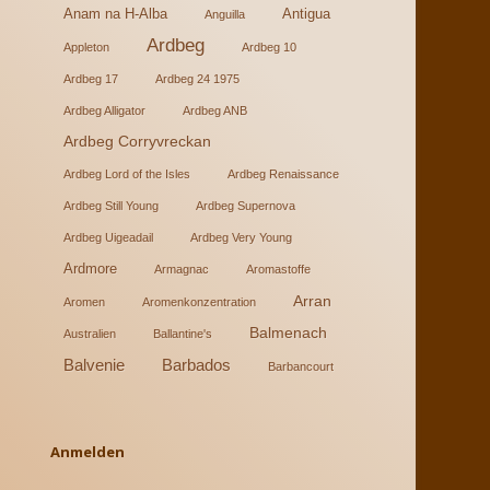
Anam na H-Alba
Antigua
Anguilla
Ardbeg
Appleton
Ardbeg 10
Ardbeg 17
Ardbeg 24 1975
Ardbeg Alligator
Ardbeg ANB
Ardbeg Corryvreckan
Ardbeg Lord of the Isles
Ardbeg Renaissance
Ardbeg Still Young
Ardbeg Supernova
Ardbeg Uigeadail
Ardbeg Very Young
Ardmore
Armagnac
Aromastoffe
Arran
Aromen
Aromenkonzentration
Balmenach
Australien
Ballantine's
Balvenie
Barbados
Barbancourt
Anmelden