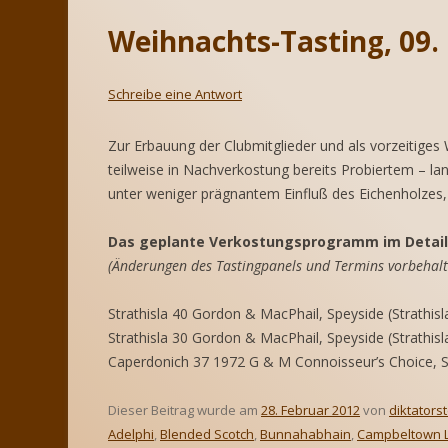
SPIRITS OF
Weihnachts-Tasting, 09
CLUBMITGLIEDSCHAFT
RE
SAMMLUNGEN
EI
Schreibe eine Antwort
LA
TAUSCHBÖRSE
EI
Zur Erbauung der Clubmitglieder und als vorzeitige
teilweise in Nachverkostung bereits Probiertem – la
unter weniger prägnantem Einfluß des Eichenholzes, 
Das geplante Verkostungsprogramm im Detail
(Änderungen des Tastingpanels und Termins vorbehalt
Strathisla 40 Gordon & MacPhail, Speyside (Strathisl
Strathisla 30 Gordon & MacPhail, Speyside (Strathisl
Caperdonich 37 1972 G & M Connoisseur’s Choice, 
Dieser Beitrag wurde am
28. Februar 2012
von
diktators
Adelphi
,
Blended Scotch
,
Bunnahabhain
,
Campbeltown 