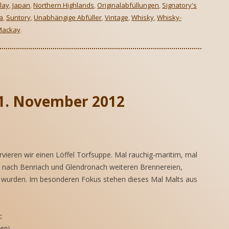
slay
,
Japan
,
Northern Highlands
,
Originalabfüllungen
,
Signatory's
la
,
Suntory
,
Unabhängige Abfüller
,
Vintage
,
Whisky
,
Whisky-
Mackay
.
11. November 2012
vieren wir einen Löffel Torfsuppe. Mal rauchig-maritim, mal
s nach Benriach und Glendronach weiteren Brennereien,
n wurden. Im besonderen Fokus stehen dieses Mal Malts aus
:
en)