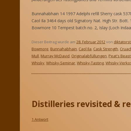
Bunnahabhain 14 1997 Adelphi refill Sherry cask 5378
Caol Ila 3464 days old Signatory Nat. High Str. Bott.
Bowmore 10 Tempest batch no. 2, Islay (Loch Indaa
Dieser Beitrag wurde am
28. Februar 2012
von
diktators
Bowmore
,
Bunnahabhain
,
Caol Ila
,
Cask Strength
,
Cruac
Mull
,
Murray McDavid
,
Originalabfüllungen
,
Peat's Beast
Whisky
,
Whisky-Seminar
,
Whisky-Tasting
,
Whisky-Verko
Distilleries revisited & r
1 Antwort