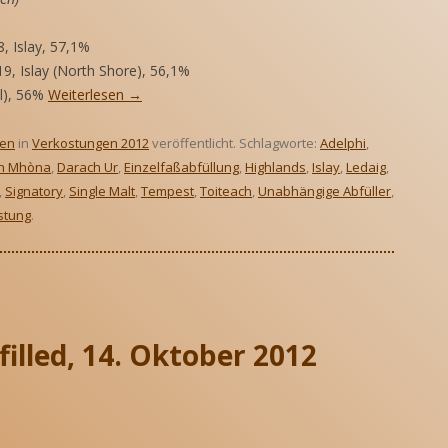
, Islay, 57,1%
 19, Islay (North Shore), 56,1%
l), 56%
Weiterlesen
→
ten
in
Verkostungen 2012
veröffentlicht. Schlagworte:
Adelphi
,
h Mhòna
,
Darach Ur
,
Einzelfaßabfüllung
,
Highlands
,
Islay
,
Ledaig
,
,
Signatory
,
Single Malt
,
Tempest
,
Toiteach
,
Unabhängige Abfüller
,
stung
.
efilled, 14. Oktober 2012