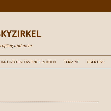
KYZIRKEL
rofiling und mehr
Zum
Inhalt
RUM- UND GIN-TASTINGS IN KÖLN
TERMINE
ÜBER UNS
springen
HISKEY
MINARTHEMEN
VERANSTALTUN
DALITÄTEN
SPIRATIONEN
NEWSLETTER
EISGESTALTUNG
PARTNER