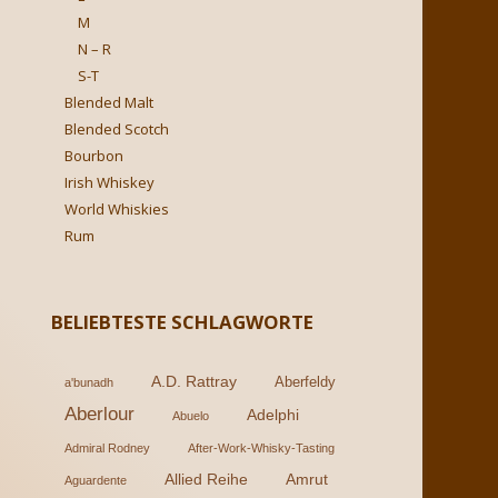
M
N – R
S-T
Blended Malt
Blended Scotch
Bourbon
Irish Whiskey
World Whiskies
Rum
BELIEBTESTE SCHLAGWORTE
A.D. Rattray
Aberfeldy
a'bunadh
Aberlour
Adelphi
Abuelo
Admiral Rodney
After-Work-Whisky-Tasting
Allied Reihe
Amrut
Aguardente