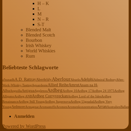
H – K
L
M
N – R
S-T
Blended Malt
Blended Scotch
Bourbon
Irish Whiskey
World Whiskies
Rum
Beliebteste Schlagworte
Aberlour
A.D. Rattray
Adelphi
Aberfeldy
a'bunadh
Abuelo
Admiral Rodney
After-
Allied Reihe
Amrut
Anam na H-
Work-Whisky-Tasting
Aguardente
Ardbeg
Alba
Antigua
Anguilla
Appleton
Ardbeg 10
Ardbeg 17
Ardbeg 24 1975
Ardbeg
Ardbeg Corryvreckan
Alligator
Ardbeg ANB
Ardbeg Lord of the Isles
Ardbeg
Renaissance
Ardbeg Still Young
Ardbeg Supernova
Ardbeg Uigeadail
Ardbeg Very
Arran
Ardmore
Young
Armagnac
Aromastoffe
Aromen
Aromenkonzentration
Australien
Ballanti
Anmelden
Powered by WordPress