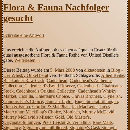
Flora & Fauna Nachfolger
gesucht
Schreibe eine Antwort
Uns erreichte die Anfrage, ob es einen adäquaten Ersatz für die
quasi ausgestorbene Flora & Fauna Reihe von United Distillers
gäbe.
Weiterlesen
→
Dieser Beitrag wurde am
5. März 2008
von
diktatorsten
in
Blog -
Der Whisky Onkel berät
veröffentlicht. Schlagworte:
Allied Reihe
,
Blackadder Raw Cask
,
Cadenhead
,
Cadenhead's Authentic
Collection
,
Cadenhead's Bond Reserve
,
Cadenhead's Chairman's
Stock
,
Cadenhead's Original Collection
,
Cadenhead's Whisky
Market
,
Caol Ila
,
Chieftain's Choice
,
Chivas Brothers
,
Clynelish
,
Connoisseur's Choice
,
Duncan Taylor
,
Eigentümerabfüllungen
,
Flora & Fauna
,
Gordon & MacPhail
,
Ian MacLeod
,
James
MacArthur
,
Mackillop's Choice
,
Mortlach
,
Murray McDavid
,
Murray McDavid's Mission Gold
,
Old Master's
,
Originalabfüllungen
,
Preis-Leistungs-Verhältnis
,
Rare Malts
,
Signatory
,
Signatory unchillfiltered
,
Signatory's Cask Strength