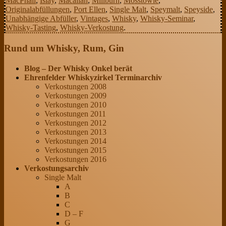
MacPhail
,
Islay
,
Macallan
,
Millburn
,
Mosstowie
,
Originalabfüllungen
,
Port Ellen
,
Single Malt
,
Speymalt
,
Speyside
,
Unabhängige Abfüller
,
Vintages
,
Whisky
,
Whisky-Seminar
,
Whisky-Tasting
,
Whisky-Verkostung
.
Rund um Whisky, Rum, Gin
Blog – Der Whisky Onkel berät
Ehrenfelder Whiskyzirkel Terminarchiv
Verkostungen 2008
Verkostungen 2009
Verkostungen 2010
Verkostungen 2011
Verkostungen 2012
Verkostungen 2013
Verkostungen 2014
Verkostungen 2015
Verkostungen 2016
Verkostungsarchiv
Single Malt
A
B
C
D – F
G