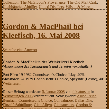
Collection
,
The McGibbon's Provenance
,
The Old Malt Cask
,
Unabhängige Abfüller
,
United Distillers
,
Wilson & Morgan
.
Gordon & MacPhail bei
Kleefisch, 16. Mai 2008
Schreibe eine Antwort
Gordon & MacPhail in der Weinkellerei Kleefisch
(Änderungen des Tastingpanels und Termins vorbehalten)
Port Ellen 19 1982 Connoisseur’s Choice, Islay, 40%
Mosstowie 24 1979 Connoisseur’s Choice, Speyside (Lossie), 40%
Weiterlesen
→
Dieser Beitrag wurde am
5. Januar 2008
von
diktatorsten
in
Verkostungen 2008
veröffentlicht. Schlagworte:
Allied Reihe
,
Benriach
,
Connoisseur's Choice
,
Convalmore
,
Dallas Dhu
,
Einzelfaßabfüllung
,
Glen Albyn
,
Glentauchers
,
Gordon &