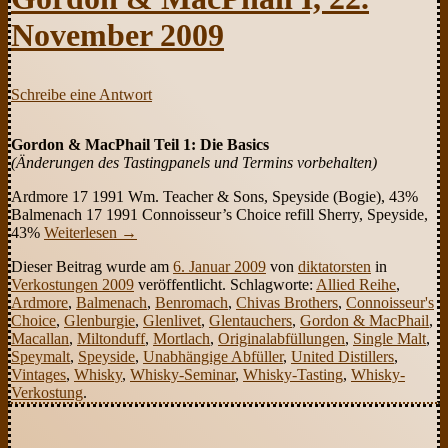
November 2009
Schreibe eine Antwort
Gordon & MacPhail Teil 1: Die Basics
(Änderungen des Tastingpanels und Termins vorbehalten)
Ardmore 17 1991 Wm. Teacher & Sons, Speyside (Bogie), 43%
Balmenach 17 1991 Connoisseur’s Choice refill Sherry, Speyside,
43%
Weiterlesen
→
Dieser Beitrag wurde am
6. Januar 2009
von
diktatorsten
in
Verkostungen 2009
veröffentlicht. Schlagworte:
Allied Reihe
,
Ardmore
,
Balmenach
,
Benromach
,
Chivas Brothers
,
Connoisseur's
Choice
,
Glenburgie
,
Glenlivet
,
Glentauchers
,
Gordon & MacPhail
,
Macallan
,
Miltonduff
,
Mortlach
,
Originalabfüllungen
,
Single Malt
,
Speymalt
,
Speyside
,
Unabhängige Abfüller
,
United Distillers
,
Vintages
,
Whisky
,
Whisky-Seminar
,
Whisky-Tasting
,
Whisky-
Verkostung
.