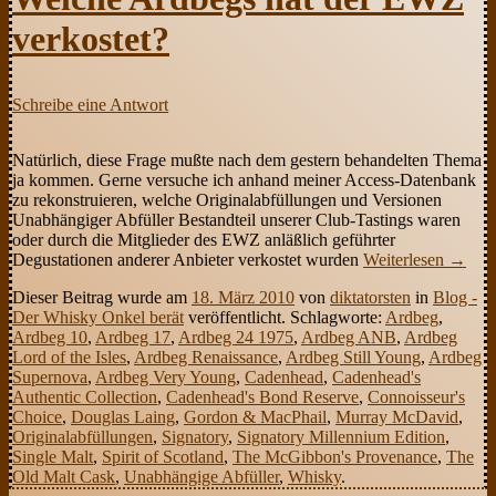
verkostet?
Schreibe eine Antwort
Natürlich, diese Frage mußte nach dem gestern behandelten Thema
ja kommen. Gerne versuche ich anhand meiner Access-Datenbank
zu rekonstruieren, welche Originalabfüllungen und Versionen
Unabhängiger Abfüller Bestandteil unserer Club-Tastings waren
oder durch die Mitglieder des EWZ anläßlich geführter
Degustationen anderer Anbieter verkostet wurden
Weiterlesen
→
Dieser Beitrag wurde am
18. März 2010
von
diktatorsten
in
Blog -
Der Whisky Onkel berät
veröffentlicht. Schlagworte:
Ardbeg
,
Ardbeg 10
,
Ardbeg 17
,
Ardbeg 24 1975
,
Ardbeg ANB
,
Ardbeg
Lord of the Isles
,
Ardbeg Renaissance
,
Ardbeg Still Young
,
Ardbeg
Supernova
,
Ardbeg Very Young
,
Cadenhead
,
Cadenhead's
Authentic Collection
,
Cadenhead's Bond Reserve
,
Connoisseur's
Choice
,
Douglas Laing
,
Gordon & MacPhail
,
Murray McDavid
,
Originalabfüllungen
,
Signatory
,
Signatory Millennium Edition
,
Single Malt
,
Spirit of Scotland
,
The McGibbon's Provenance
,
The
Old Malt Cask
,
Unabhängige Abfüller
,
Whisky
.