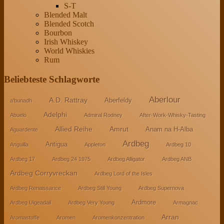
S-T
Blended Malt
Blended Scotch
Bourbon
Irish Whiskey
World Whiskies
Rum
Beliebteste Schlagworte
Aberlour
A.D. Rattray
Aberfeldy
a'bunadh
Adelphi
Abuelo
Admiral Rodney
After-Work-Whisky-Tasting
Allied Reihe
Amrut
Anam na H-Alba
Aguardente
Ardbeg
Antigua
Anguilla
Appleton
Ardbeg 10
Ardbeg 17
Ardbeg 24 1975
Ardbeg Alligator
Ardbeg ANB
Ardbeg Corryvreckan
Ardbeg Lord of the Isles
Ardbeg Renaissance
Ardbeg Still Young
Ardbeg Supernova
Ardmore
Ardbeg Uigeadail
Ardbeg Very Young
Armagnac
Arran
Aromastoffe
Aromen
Aromenkonzentration