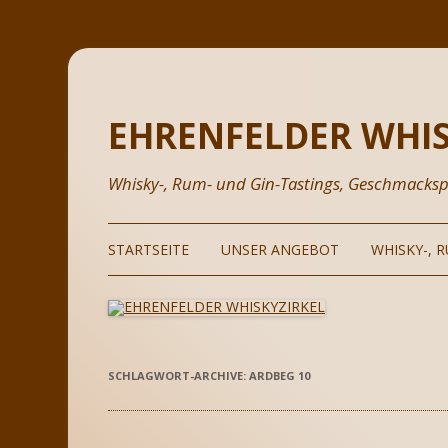
EHRENFELDER WHIS
Whisky-, Rum- und Gin-Tastings, Geschmacksp
STARTSEITE
UNSER ANGEBOT
WHISKY-, 
GEFÜHRTE DEGUSTATIONEN
WHISKY & W
SE
IHRE EIGENE VERKOSTUNG
RUM
MO
IN
SCHLAGWORT-ARCHIVE:
ARDBEG 10
BERUFLICHE WEITERBILDUNG
GIN
PR
PRÄSENTATIONEN VON
TEQUILA
GASTREDNERN