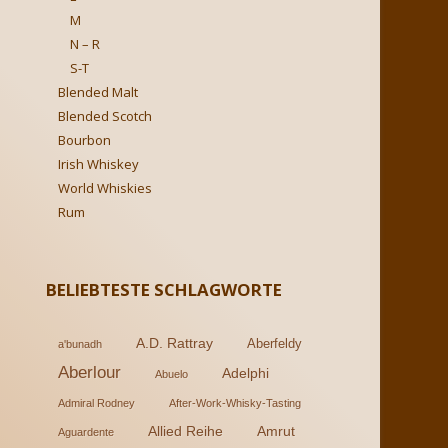
M
N – R
S-T
Blended Malt
Blended Scotch
Bourbon
Irish Whiskey
World Whiskies
Rum
BELIEBTESTE SCHLAGWORTE
A.D. Rattray
Aberfeldy
a'bunadh
Aberlour
Adelphi
Abuelo
Admiral Rodney
After-Work-Whisky-Tasting
Allied Reihe
Amrut
Aguardente