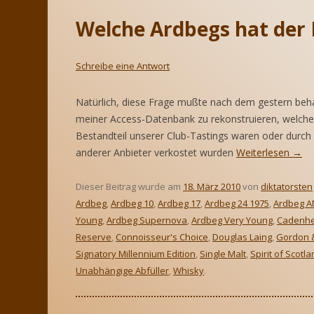
SPIRITS OF
Welche Ardbegs hat der
CLUBMITGLIEDSCHAFT
RE
SAMMLUNGEN
EI
Schreibe eine Antwort
LA
TAUSCHBÖRSE
EI
Natürlich, diese Frage mußte nach dem gestern be
meiner Access-Datenbank zu rekonstruieren, welche 
Bestandteil unserer Club-Tastings waren oder durch 
anderer Anbieter verkostet wurden
Weiterlesen
→
Dieser Beitrag wurde am
18. März 2010
von
diktatorsten
Ardbeg
,
Ardbeg 10
,
Ardbeg 17
,
Ardbeg 24 1975
,
Ardbeg A
Young
,
Ardbeg Supernova
,
Ardbeg Very Young
,
Cadenh
Reserve
,
Connoisseur's Choice
,
Douglas Laing
,
Gordon 
Signatory Millennium Edition
,
Single Malt
,
Spirit of Scotl
Unabhängige Abfüller
,
Whisky
.