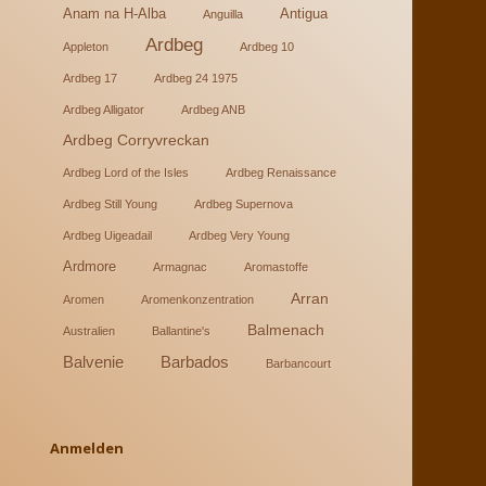
Anam na H-Alba
Antigua
Anguilla
Ardbeg
Appleton
Ardbeg 10
Ardbeg 17
Ardbeg 24 1975
Ardbeg Alligator
Ardbeg ANB
Ardbeg Corryvreckan
Ardbeg Lord of the Isles
Ardbeg Renaissance
Ardbeg Still Young
Ardbeg Supernova
Ardbeg Uigeadail
Ardbeg Very Young
Ardmore
Armagnac
Aromastoffe
Arran
Aromen
Aromenkonzentration
Balmenach
Australien
Ballantine's
Balvenie
Barbados
Barbancourt
Anmelden