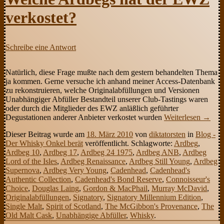
verkostet?
Schreibe eine Antwort
Natürlich, diese Frage mußte nach dem gestern behandelten Thema
ja kommen. Gerne versuche ich anhand meiner Access-Datenbank
zu rekonstruieren, welche Originalabfüllungen und Versionen
Unabhängiger Abfüller Bestandteil unserer Club-Tastings waren
oder durch die Mitglieder des EWZ anläßlich geführter
Degustationen anderer Anbieter verkostet wurden
Weiterlesen
→
Dieser Beitrag wurde am
18. März 2010
von
diktatorsten
in
Blog -
Der Whisky Onkel berät
veröffentlicht. Schlagworte:
Ardbeg
,
Ardbeg 10
,
Ardbeg 17
,
Ardbeg 24 1975
,
Ardbeg ANB
,
Ardbeg
Lord of the Isles
,
Ardbeg Renaissance
,
Ardbeg Still Young
,
Ardbeg
Supernova
,
Ardbeg Very Young
,
Cadenhead
,
Cadenhead's
Authentic Collection
,
Cadenhead's Bond Reserve
,
Connoisseur's
Choice
,
Douglas Laing
,
Gordon & MacPhail
,
Murray McDavid
,
Originalabfüllungen
,
Signatory
,
Signatory Millennium Edition
,
Single Malt
,
Spirit of Scotland
,
The McGibbon's Provenance
,
The
Old Malt Cask
,
Unabhängige Abfüller
,
Whisky
.