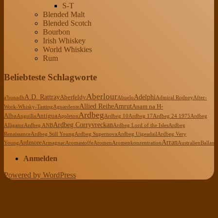
S-T
Blended Malt
Blended Scotch
Bourbon
Irish Whiskey
World Whiskies
Rum
Beliebteste Schlagworte
Aberlour
A.D. Rattray
Adelphi
Aberfeldy
a'bunadh
Abuelo
Admiral Rodney
After-
Allied Reihe
Amrut
Anam na H-
Work-Whisky-Tasting
Aguardente
Ardbeg
Alba
Antigua
Anguilla
Appleton
Ardbeg 10
Ardbeg 17
Ardbeg 24 1975
Ardbeg
Ardbeg Corryvreckan
Alligator
Ardbeg ANB
Ardbeg Lord of the Isles
Ardbeg
Renaissance
Ardbeg Still Young
Ardbeg Supernova
Ardbeg Uigeadail
Ardbeg Very
Arran
Ardmore
Young
Armagnac
Aromastoffe
Aromen
Aromenkonzentration
Australien
Ballanti
Anmelden
Powered by WordPress