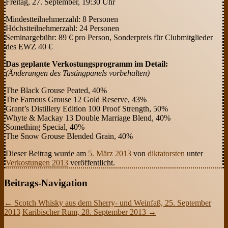
Freitag, 27. September, 19:30 Uhr
Mindestteilnehmerzahl: 8 Personen
Höchstteilnehmerzahl: 24 Personen
Seminargebühr: 89 € pro Person, Sonderpreis für Clubmitglieder
des EWZ 40 €
Das geplante Verkostungsprogramm im Detail:
(Änderungen des Tastingpanels vorbehalten)
The Black Grouse Peated, 40%
The Famous Grouse 12 Gold Reserve, 43%
Grant’s Distillery Edition 100 Proof Strength, 50%
Whyte & Mackay 13 Double Marriage Blend, 40%
Something Special, 40%
The Snow Grouse Blended Grain, 40%
Dieser Beitrag wurde am
5. März 2013
von
diktatorsten
unter
Verkostungen 2013
veröffentlicht.
Beitrags-Navigation
←
Scotch Whisky aus dem Sherry- und Weinfaß, 25. September
2013
Karibischer Rum, 28. September 2013
→