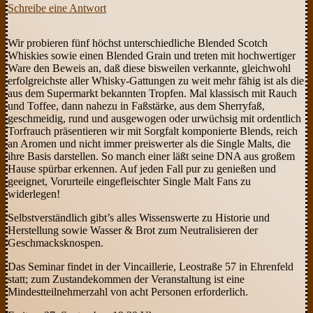
Schreibe eine Antwort
Wir probieren fünf höchst unterschiedliche Blended Scotch
Whiskies sowie einen Blended Grain und treten mit hochwertiger
Ware den Beweis an, daß diese bisweilen verkannte, gleichwohl
erfolgreichste aller Whisky-Gattungen zu weit mehr fähig ist als die
aus dem Supermarkt bekannten Tropfen. Mal klassisch mit Rauch
und Toffee, dann nahezu in Faßstärke, aus dem Sherryfaß,
geschmeidig, rund und ausgewogen oder urwüchsig mit ordentlich
Torfrauch präsentieren wir mit Sorgfalt komponierte Blends, reich
an Aromen und nicht immer preiswerter als die Single Malts, die
ihre Basis darstellen.
So manch einer läßt seine DNA aus großem
Hause spürbar erkennen. Auf jeden Fall pur zu genießen und
geeignet, Vorurteile eingefleischter Single Malt Fans zu
widerlegen!
Selbstverständlich gibt’s alles Wissenswerte zu Historie und
Herstellung sowie Wasser & Brot zum Neutralisieren der
Geschmacksknospen.
Das Seminar findet in der Vincaillerie, Leostraße 57 in Ehrenfeld
statt; zum Zustandekommen der Veranstaltung ist eine
Mindestteilnehmerzahl von acht Personen erforderlich.