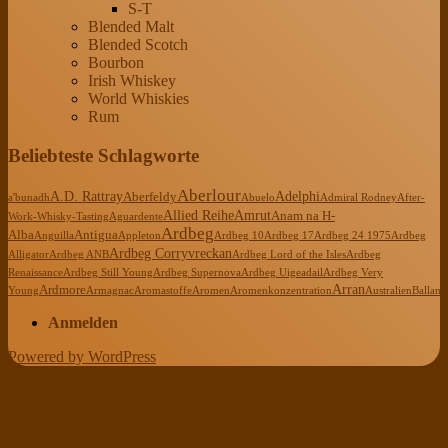
S-T
Blended Malt
Blended Scotch
Bourbon
Irish Whiskey
World Whiskies
Rum
Beliebteste Schlagworte
Aberlour
A.D. Rattray
Adelphi
Aberfeldy
a'bunadh
Abuelo
Admiral Rodney
After-
Allied Reihe
Amrut
Anam na H-
Work-Whisky-Tasting
Aguardente
Ardbeg
Alba
Antigua
Anguilla
Appleton
Ardbeg 10
Ardbeg 17
Ardbeg 24 1975
Ardbeg
Ardbeg Corryvreckan
Alligator
Ardbeg ANB
Ardbeg Lord of the Isles
Ardbeg
Renaissance
Ardbeg Still Young
Ardbeg Supernova
Ardbeg Uigeadail
Ardbeg Very
Arran
Ardmore
Young
Armagnac
Aromastoffe
Aromen
Aromenkonzentration
Australien
Ballanti
Anmelden
Powered by WordPress