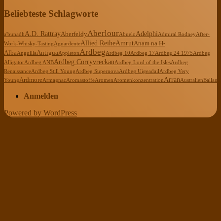
Beliebteste Schlagworte
Aberlour
A.D. Rattray
Adelphi
Aberfeldy
a'bunadh
Abuelo
Admiral Rodney
After-
Allied Reihe
Amrut
Anam na H-
Work-Whisky-Tasting
Aguardente
Ardbeg
Alba
Antigua
Anguilla
Appleton
Ardbeg 10
Ardbeg 17
Ardbeg 24 1975
Ardbeg
Ardbeg Corryvreckan
Alligator
Ardbeg ANB
Ardbeg Lord of the Isles
Ardbeg
Renaissance
Ardbeg Still Young
Ardbeg Supernova
Ardbeg Uigeadail
Ardbeg Very
Arran
Ardmore
Young
Armagnac
Aromastoffe
Aromen
Aromenkonzentration
Australien
Ballanti
Anmelden
Powered by WordPress