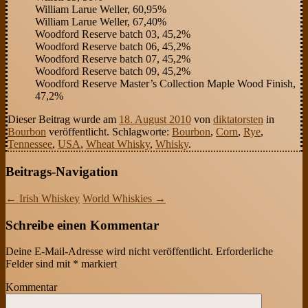
William Larue Weller, 60,95%
William Larue Weller, 67,40%
Woodford Reserve batch 03, 45,2%
Woodford Reserve batch 06, 45,2%
Woodford Reserve batch 07, 45,2%
Woodford Reserve batch 09, 45,2%
Woodford Reserve Master’s Collection Maple Wood Finish,
47,2%
Dieser Beitrag wurde am
18. August 2010
von
diktatorsten
in
Bourbon
veröffentlicht. Schlagworte:
Bourbon
,
Corn
,
Rye
,
Tennessee
,
USA
,
Wheat Whisky
,
Whisky
.
Beitrags-Navigation
←
Irish Whiskey
World Whiskies
→
Schreibe einen Kommentar
Deine E-Mail-Adresse wird nicht veröffentlicht.
Erforderliche
Felder sind mit
*
markiert
Kommentar