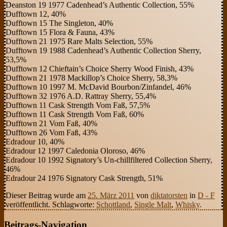
Deanston 19 1977 Cadenhead’s Authentic Collection, 55%
Dufftown 12, 40%
Dufftown 15 The Singleton, 40%
Dufftown 15 Flora & Fauna, 43%
Dufftown 21 1975 Rare Malts Selection, 55%
Dufftown 19 1988 Cadenhead’s Authentic Collection Sherry,
53,5%
Dufftown 12 Chieftain’s Choice Sherry Wood Finish, 43%
Dufftown 21 1978 Mackillop’s Choice Sherry, 58,3%
Dufftown 10 1997 M. McDavid Bourbon/Zinfandel, 46%
Dufftown 32 1976 A.D. Rattray Sherry, 55,4%
Dufftown 11 Cask Strength Vom Faß, 57,5%
Dufftown 11 Cask Strength Vom Faß, 60%
Dufftown 21 Vom Faß, 40%
Dufftown 26 Vom Faß, 43%
Edradour 10, 40%
Edradour 12 1997 Caledonia Oloroso, 46%
Edradour 10 1992 Signatory’s Un-chillfiltered Collection Sherry,
46%
Edradour 24 1976 Signatory Cask Strength, 51%
Dieser Beitrag wurde am
25. März 2011
von
diktatorsten
in
D - F
veröffentlicht. Schlagworte:
Schottland
,
Single Malt
,
Whisky
.
Beitrags-Navigation