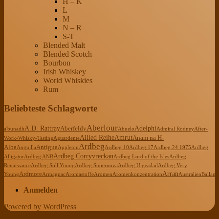
H – K
L
M
N – R
S-T
Blended Malt
Blended Scotch
Bourbon
Irish Whiskey
World Whiskies
Rum
Beliebteste Schlagworte
Aberlour
A.D. Rattray
Adelphi
Aberfeldy
a'bunadh
Abuelo
Admiral Rodney
After-
Allied Reihe
Amrut
Anam na H-
Work-Whisky-Tasting
Aguardente
Ardbeg
Alba
Antigua
Anguilla
Appleton
Ardbeg 10
Ardbeg 17
Ardbeg 24 1975
Ardbeg
Ardbeg Corryvreckan
Alligator
Ardbeg ANB
Ardbeg Lord of the Isles
Ardbeg
Renaissance
Ardbeg Still Young
Ardbeg Supernova
Ardbeg Uigeadail
Ardbeg Very
Arran
Ardmore
Young
Armagnac
Aromastoffe
Aromen
Aromenkonzentration
Australien
Ballanti
Anmelden
Powered by WordPress