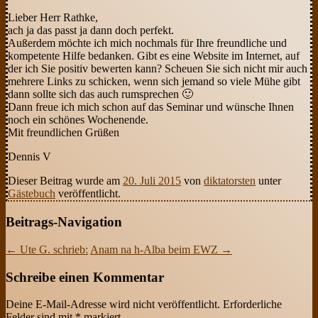
Lieber Herr Rathke,
ach ja das passt ja dann doch perfekt.
Außerdem möchte ich mich nochmals für Ihre freundliche und
kompetente Hilfe bedanken. Gibt es eine Website im Internet, auf
der ich Sie positiv bewerten kann? Scheuen Sie sich nicht mir auch
mehrere Links zu schicken, wenn sich jemand so viele Mühe gibt
dann sollte sich das auch rumsprechen 🙂
Dann freue ich mich schon auf das Seminar und wünsche Ihnen
noch ein schönes Wochenende.
Mit freundlichen Grüßen
Dennis V
Dieser Beitrag wurde am
20. Juli 2015
von
diktatorsten
unter
Gästebuch
veröffentlicht.
Beitrags-Navigation
←
Ute G. schrieb:
Anam na h-Alba beim EWZ
→
Schreibe einen Kommentar
Deine E-Mail-Adresse wird nicht veröffentlicht.
Erforderliche
Felder sind mit
*
markiert