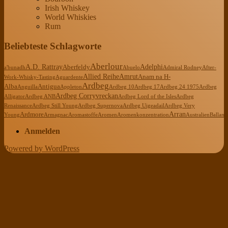
Irish Whiskey
World Whiskies
Rum
Beliebteste Schlagworte
Aberlour
A.D. Rattray
Adelphi
Aberfeldy
a'bunadh
Abuelo
Admiral Rodney
After-
Allied Reihe
Amrut
Anam na H-
Work-Whisky-Tasting
Aguardente
Ardbeg
Alba
Antigua
Anguilla
Appleton
Ardbeg 10
Ardbeg 17
Ardbeg 24 1975
Ardbeg
Ardbeg Corryvreckan
Alligator
Ardbeg ANB
Ardbeg Lord of the Isles
Ardbeg
Renaissance
Ardbeg Still Young
Ardbeg Supernova
Ardbeg Uigeadail
Ardbeg Very
Arran
Ardmore
Young
Armagnac
Aromastoffe
Aromen
Aromenkonzentration
Australien
Ballanti
Anmelden
Powered by WordPress