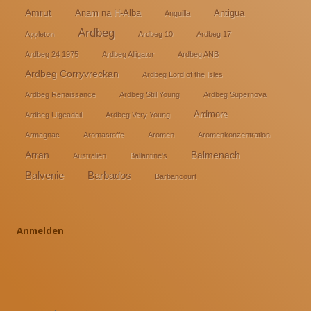
Amrut
Anam na H-Alba
Antigua
Anguilla
Ardbeg
Appleton
Ardbeg 10
Ardbeg 17
Ardbeg 24 1975
Ardbeg Alligator
Ardbeg ANB
Ardbeg Corryvreckan
Ardbeg Lord of the Isles
Ardbeg Renaissance
Ardbeg Still Young
Ardbeg Supernova
Ardmore
Ardbeg Uigeadail
Ardbeg Very Young
Armagnac
Aromastoffe
Aromen
Aromenkonzentration
Arran
Balmenach
Australien
Ballantine's
Balvenie
Barbados
Barbancourt
Anmelden