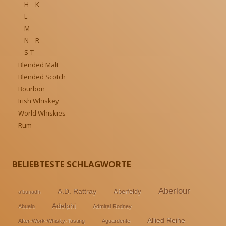
H – K
L
M
N – R
S-T
Blended Malt
Blended Scotch
Bourbon
Irish Whiskey
World Whiskies
Rum
BELIEBTESTE SCHLAGWORTE
Aberlour
A.D. Rattray
Aberfeldy
a'bunadh
Adelphi
Abuelo
Admiral Rodney
Allied Reihe
After-Work-Whisky-Tasting
Aguardente