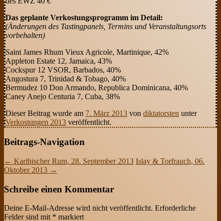
des EWZ 40 €
Das geplante Verkostungsprogramm im Detail:
(Änderungen des Tastingpanels, Termins und Veranstaltungsorts
vorbehalten)
Saint James Rhum Vieux Agricole, Martinique, 42%
Appleton Estate 12, Jamaica, 43%
Cockspur 12 VSOR, Barbados, 40%
Angostura 7, Trinidad & Tobago, 40%
Bermudez 10 Don Armando, Republica Dominicana, 40%
Caney Anejo Centuria 7, Cuba, 38%
Dieser Beitrag wurde am
7. März 2013
von
diktatorsten
unter
Verkostungen 2013
veröffentlicht.
Beitrags-Navigation
←
Karibischer Rum, 28. September 2013
Islay & Torfrauch, 06.
Oktober 2013
→
Schreibe einen Kommentar
Deine E-Mail-Adresse wird nicht veröffentlicht.
Erforderliche
Felder sind mit
*
markiert