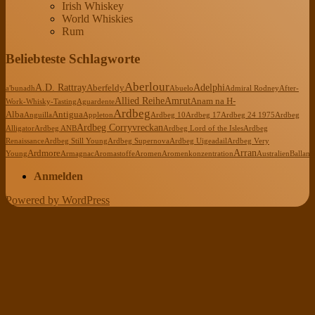
Irish Whiskey
World Whiskies
Rum
Beliebteste Schlagworte
Aberlour
A.D. Rattray
Adelphi
Aberfeldy
a'bunadh
Abuelo
Admiral Rodney
After-
Allied Reihe
Amrut
Anam na H-
Work-Whisky-Tasting
Aguardente
Ardbeg
Alba
Antigua
Anguilla
Appleton
Ardbeg 10
Ardbeg 17
Ardbeg 24 1975
Ardbeg
Ardbeg Corryvreckan
Alligator
Ardbeg ANB
Ardbeg Lord of the Isles
Ardbeg
Renaissance
Ardbeg Still Young
Ardbeg Supernova
Ardbeg Uigeadail
Ardbeg Very
Arran
Ardmore
Young
Armagnac
Aromastoffe
Aromen
Aromenkonzentration
Australien
Ballanti
Anmelden
Powered by WordPress