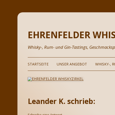
EHRENFELDER WHIS
Whisky-, Rum- und Gin-Tastings, Geschmacksp
STARTSEITE
UNSER ANGEBOT
WHISKY-, 
GEFÜHRTE DEGUSTATIONEN
WHISKY & W
SE
IHRE EIGENE VERKOSTUNG
RUM
MO
IN
BERUFLICHE WEITERBILDUNG
GIN
PR
Leander K. schrieb:
PRÄSENTATIONEN VON
TEQUILA
GASTREDNERN
Schreibe eine Antwort