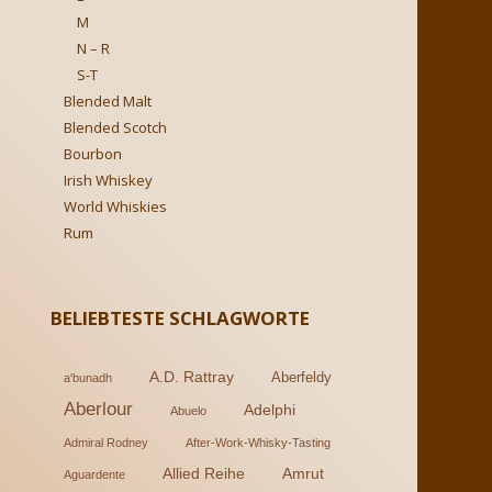
M
N – R
S-T
Blended Malt
Blended Scotch
Bourbon
Irish Whiskey
World Whiskies
Rum
BELIEBTESTE SCHLAGWORTE
A.D. Rattray
Aberfeldy
a'bunadh
Aberlour
Adelphi
Abuelo
Admiral Rodney
After-Work-Whisky-Tasting
Allied Reihe
Amrut
Aguardente