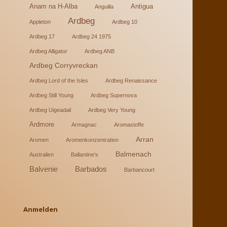
Anam na H-Alba
Antigua
Anguilla
Ardbeg
Appleton
Ardbeg 10
Ardbeg 17
Ardbeg 24 1975
Ardbeg Alligator
Ardbeg ANB
Ardbeg Corryvreckan
Ardbeg Lord of the Isles
Ardbeg Renaissance
Ardbeg Still Young
Ardbeg Supernova
Ardbeg Uigeadail
Ardbeg Very Young
Ardmore
Armagnac
Aromastoffe
Arran
Aromen
Aromenkonzentration
Balmenach
Australien
Ballantine's
Balvenie
Barbados
Barbancourt
Anmelden