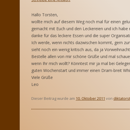
SPIRITS OF
CLUBMITGLIEDSCHAFT
RE
Hallo Torsten,
wollte mich auf diesem Weg noch mal für einen gelu
SAMMLUNGEN
EI
gemacht mit Euch und den Leckereien und ich habe
LA
TAUSCHBÖRSE
danke für das leckere Essen und die super Organisat
EI
Ich werde, wenn nichts dazwischen kommt, gern z
sieht noch ein wenig kritisch aus, da ja Vorweihnach
Bestelle allen von mir schöne Grüße und mal schauen
wenn Ihr mich wollt? Könntest mir ja mal bei Geleg
guten Wochenstart und immer einen Dram-breit Whisk
Viele Grüße
Leo
Dieser Beitrag wurde am
10. Oktober 2011
von
diktators