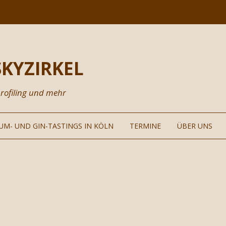
KYZIRKEL
rofiling und mehr
Zum
Inhalt
RUM- UND GIN-TASTINGS IN KÖLN
TERMINE
ÜBER UNS
springen
HISKEY
MINARTHEMEN
VERANSTALTUN
DALITÄTEN
SPIRATIONEN
NEWSLETTER
EISGESTALTUNG
PARTNER