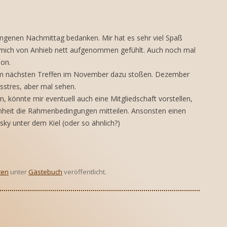
 THE WORLD
GULARIEN
ngenen Nachmittag bedanken. Mir hat es sehr viel Spaß
NE SAMMLUNG SCHÄTZEN
 mich von Anhieb nett aufgenommen gefühlt. Auch noch mal
SSEN
ion.
NE SAMMLUNG AUFBAUEN
um nächsten Treffen im November dazu stoßen. Dezember
tsstres, aber mal sehen.
, könnte mir eventuell auch eine Mitgliedschaft vorstellen,
enheit die Rahmenbedingungen mitteilen. Ansonsten einen
y unter dem Kiel (oder so ähnlich?)
ten
unter
Gästebuch
veröffentlicht.