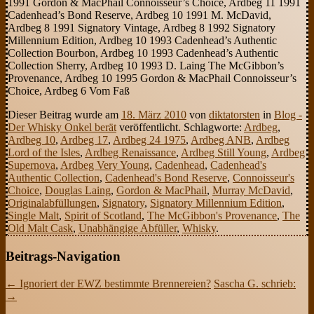
1991 Gordon & MacPhail Connoisseur’s Choice, Ardbeg 11 1991
Cadenhead’s Bond Reserve, Ardbeg 10 1991 M. McDavid,
Ardbeg 8 1991 Signatory Vintage, Ardbeg 8 1992 Signatory
Millennium Edition, Ardbeg 10 1993 Cadenhead’s Authentic
Collection Bourbon, Ardbeg 10 1993 Cadenhead’s Authentic
Collection Sherry, Ardbeg 10 1993 D. Laing The McGibbon’s
Provenance, Ardbeg 10 1995 Gordon & MacPhail Connoisseur’s
Choice, Ardbeg 6 Vom Faß
Dieser Beitrag wurde am
18. März 2010
von
diktatorsten
in
Blog -
Der Whisky Onkel berät
veröffentlicht. Schlagworte:
Ardbeg
,
Ardbeg 10
,
Ardbeg 17
,
Ardbeg 24 1975
,
Ardbeg ANB
,
Ardbeg
Lord of the Isles
,
Ardbeg Renaissance
,
Ardbeg Still Young
,
Ardbeg
Supernova
,
Ardbeg Very Young
,
Cadenhead
,
Cadenhead's
Authentic Collection
,
Cadenhead's Bond Reserve
,
Connoisseur's
Choice
,
Douglas Laing
,
Gordon & MacPhail
,
Murray McDavid
,
Originalabfüllungen
,
Signatory
,
Signatory Millennium Edition
,
Single Malt
,
Spirit of Scotland
,
The McGibbon's Provenance
,
The
Old Malt Cask
,
Unabhängige Abfüller
,
Whisky
.
Beitrags-Navigation
←
Ignoriert der EWZ bestimmte Brennereien?
Sascha G. schrieb:
→