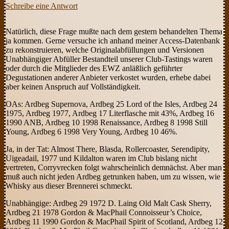
Schreibe eine Antwort
Natürlich, diese Frage mußte nach dem gestern behandelten Thema
ja kommen. Gerne versuche ich anhand meiner Access-Datenbank
zu rekonstruieren, welche Originalabfüllungen und Versionen
Unabhängiger Abfüller Bestandteil unserer Club-Tastings waren
oder durch die Mitglieder des EWZ anläßlich geführter
Degustationen anderer Anbieter verkostet wurden
, erhebe dabei
aber keinen Anspruch auf Vollständigkeit.
OAs: Ardbeg Supernova, Ardbeg 25 Lord of the Isles, Ardbeg 24
1975, Ardbeg 1977, Ardbeg 17 Literflasche mit 43%, Ardbeg 16
1990 ANB, Ardbeg 10 1998 Renaissance, Ardbeg 8 1998 Still
Young, Ardbeg 6 1998 Very Young, Ardbeg 10 46%.
Ja, in der Tat: Almost There, Blasda, Rollercoaster, Serendipity,
Uigeadail, 1977 und Kildalton waren im Club bislang nicht
vertreten, Corryvrecken folgt wahrscheinlich demnächst. Aber man
muß auch nicht jeden Ardbeg getrunken haben, um zu wissen, wie
Whisky aus dieser Brennerei schmeckt.
Unabhängige: Ardbeg 29 1972 D. Laing Old Malt Cask Sherry,
Ardbeg 21 1978 Gordon & MacPhail Connoisseur’s Choice,
Ardbeg 11 1990 Gordon & MacPhail Spirit of Scotland, Ardbeg 12