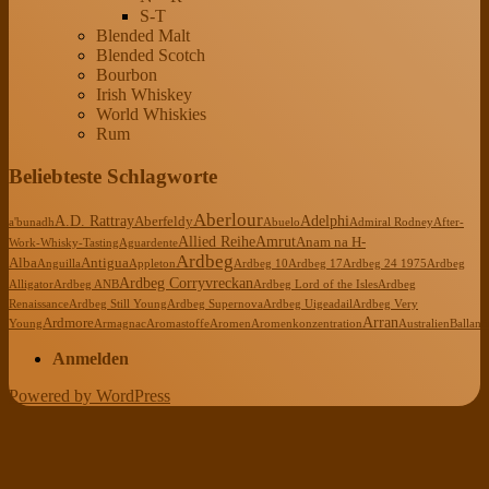
S-T
Blended Malt
Blended Scotch
Bourbon
Irish Whiskey
World Whiskies
Rum
Beliebteste Schlagworte
Aberlour
A.D. Rattray
Adelphi
Aberfeldy
a'bunadh
Abuelo
Admiral Rodney
After-
Allied Reihe
Amrut
Anam na H-
Work-Whisky-Tasting
Aguardente
Ardbeg
Alba
Antigua
Anguilla
Appleton
Ardbeg 10
Ardbeg 17
Ardbeg 24 1975
Ardbeg
Ardbeg Corryvreckan
Alligator
Ardbeg ANB
Ardbeg Lord of the Isles
Ardbeg
Renaissance
Ardbeg Still Young
Ardbeg Supernova
Ardbeg Uigeadail
Ardbeg Very
Arran
Ardmore
Young
Armagnac
Aromastoffe
Aromen
Aromenkonzentration
Australien
Ballanti
Anmelden
Powered by WordPress