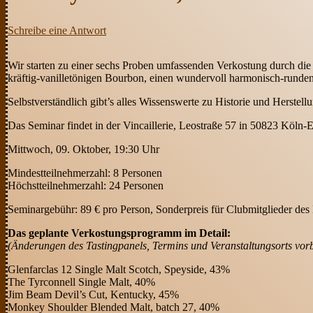
Schreibe eine Antwort
Wir starten zu einer sechs Proben umfassenden Verkostung durch die w
kräftig-vanilletönigen Bourbon, einen wundervoll harmonisch-runde
Selbstverständlich gibt’s alles Wissenswerte zu Historie und Herst
Das Seminar findet in der Vincaillerie, Leostraße 57 in 50823 Köln-
Mittwoch, 09. Oktober, 19:30 Uhr
Mindestteilnehmerzahl: 8 Personen
Höchstteilnehmerzahl: 24 Personen
Seminargebühr: 89 € pro Person, Sonderpreis für Clubmitglieder de
Das geplante Verkostungsprogramm im Detail:
(Änderungen des Tastingpanels, Termins und Veranstaltungsorts vor
Glenfarclas 12 Single Malt Scotch, Speyside, 43%
The Tyrconnell Single Malt, 40%
Jim Beam Devil’s Cut, Kentucky, 45%
Monkey Shoulder Blended Malt, batch 27, 40%