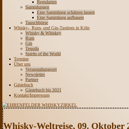
Regularien
Sammlungen
Eine Sammlung schätzen lassen
Eine Sammlung aufbauen
Tauschbörse
Whisky-, Rum- und Gin-Tastings in Köln
Whisky & Whiskey
Rum
Gin
Tequila
Spirits of the World
Termine
Über uns
Veranstaltungsort
Newsletter
Partner
Gästebuch
Gästebuch bis 2021
Kontakt/Impressum
Whisky-Weltreise, 09. Oktober 