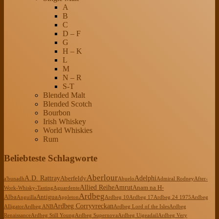
A
B
C
D – F
G
H – K
L
M
N – R
S-T
Blended Malt
Blended Scotch
Bourbon
Irish Whiskey
World Whiskies
Rum
Beliebteste Schlagworte
Aberlour
A.D. Rattray
Adelphi
Aberfeldy
a'bunadh
Abuelo
Admiral Rodney
After-
Allied Reihe
Amrut
Anam na H-
Work-Whisky-Tasting
Aguardente
Ardbeg
Alba
Antigua
Anguilla
Appleton
Ardbeg 10
Ardbeg 17
Ardbeg 24 1975
Ardbeg
Ardbeg Corryvreckan
Alligator
Ardbeg ANB
Ardbeg Lord of the Isles
Ardbeg
Renaissance
Ardbeg Still Young
Ardbeg Supernova
Ardbeg Uigeadail
Ardbeg Very