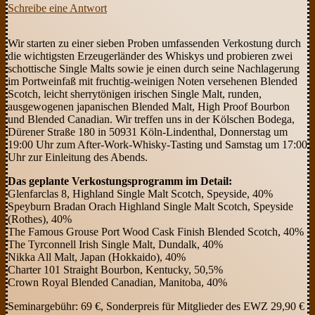
Schreibe eine Antwort
Wir starten zu einer sieben Proben umfassenden Verkostung durch
die wichtigsten Erzeugerländer des Whiskys und probieren zwei
schottische Single Malts sowie je einen durch seine Nachlagerung
im Portweinfaß mit fruchtig-weinigen Noten versehenen Blended
Scotch, leicht sherrytönigen irischen Single Malt, runden,
ausgewogenen japanischen Blended Malt, High Proof Bourbon
und Blended Canadian.
Wir treffen uns in der Kölschen Bodega,
Dürener Straße 180 in 50931 Köln-Lindenthal, Donnerstag um
19:00 Uhr zum After-Work-Whisky-Tasting und Samstag um 17:00
Uhr zur Einleitung des Abends.
Das geplante Verkostungsprogramm im Detail:
Glenfarclas 8, Highland Single Malt Scotch, Speyside, 40%
Speyburn Bradan Orach Highland Single Malt Scotch, Speyside
(Rothes), 40%
The Famous Grouse Port Wood Cask Finish Blended Scotch, 40%
The Tyrconnell Irish Single Malt, Dundalk, 40%
Nikka All Malt, Japan (Hokkaido), 40%
Charter 101 Straight Bourbon, Kentucky, 50,5%
Crown Royal Blended Canadian, Manitoba, 40%
Seminargebühr: 69 €, Sonderpreis für Mitglieder des EWZ 29,90 €