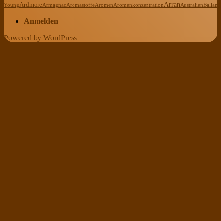
Arran
Ardmore
Young
Armagnac
Aromastoffe
Aromen
Aromenkonzentration
Australien
Ballanti
Anmelden
Powered by WordPress