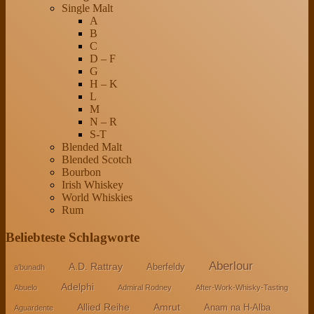
Single Malt
A
B
C
D – F
G
H – K
L
M
N – R
S-T
Blended Malt
Blended Scotch
Bourbon
Irish Whiskey
World Whiskies
Rum
Beliebteste Schlagworte
Aberlour
A.D. Rattray
Aberfeldy
a'bunadh
Adelphi
Abuelo
Admiral Rodney
After-Work-Whisky-Tasting
Allied Reihe
Amrut
Anam na H-Alba
Aguardente