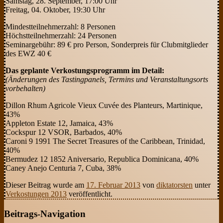
Samstag, 28. September, 17:00 Uhr
Freitag, 04. Oktober, 19:30 Uhr
Mindestteilnehmerzahl: 8 Personen
Höchstteilnehmerzahl: 24 Personen
Seminargebühr: 89 € pro Person, Sonderpreis für Clubmitglieder
des EWZ 40 €
Das geplante Verkostungsprogramm im Detail:
(Änderungen des Tastingpanels, Termins und Veranstaltungsorts
vorbehalten)
Dillon Rhum Agricole Vieux Cuvée des Planteurs, Martinique,
43%
Appleton Estate 12, Jamaica, 43%
Cockspur 12 VSOR, Barbados, 40%
Caroni 9 1991 The Secret Treasures of the Caribbean, Trinidad,
40%
Bermudez 12 1852 Aniversario, Republica Dominicana, 40%
Caney Anejo Centuria 7, Cuba, 38%
Dieser Beitrag wurde am
17. Februar 2013
von
diktatorsten
unter
Verkostungen 2013
veröffentlicht.
Beitrags-Navigation