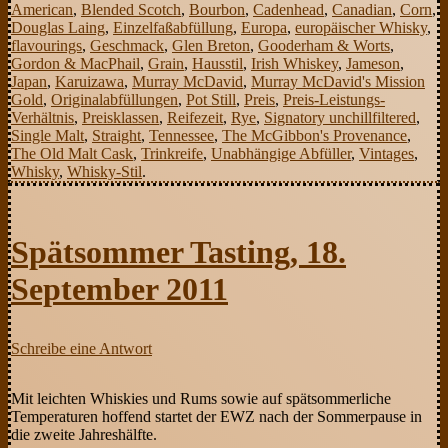
American
,
Blended Scotch
,
Bourbon
,
Cadenhead
,
Canadian
,
Corn
,
Douglas Laing
,
Einzelfaßabfüllung
,
Europa
,
europäischer Whisky
,
flavourings
,
Geschmack
,
Glen Breton
,
Gooderham & Worts
,
Gordon & MacPhail
,
Grain
,
Hausstil
,
Irish Whiskey
,
Jameson
,
Japan
,
Karuizawa
,
Murray McDavid
,
Murray McDavid's Mission
Gold
,
Originalabfüllungen
,
Pot Still
,
Preis
,
Preis-Leistungs-
Verhältnis
,
Preisklassen
,
Reifezeit
,
Rye
,
Signatory unchillfiltered
,
Single Malt
,
Straight
,
Tennessee
,
The McGibbon's Provenance
,
The Old Malt Cask
,
Trinkreife
,
Unabhängige Abfüller
,
Vintages
,
Whisky
,
Whisky-Stil
.
Spätsommer Tasting, 18.
September 2011
Schreibe eine Antwort
Mit leichten Whiskies und Rums sowie auf spätsommerliche
Temperaturen hoffend startet der EWZ nach der Sommerpause in
die zweite Jahreshälfte.