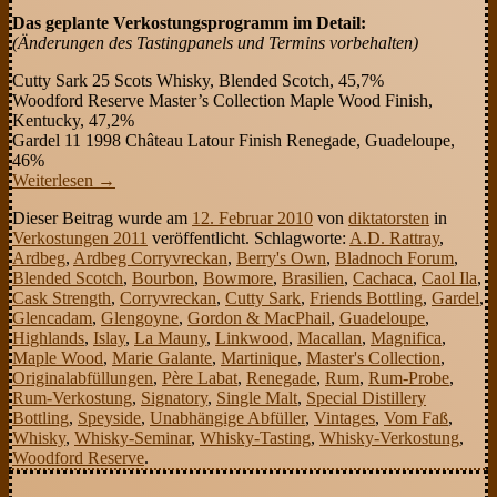
Das geplante Verkostungsprogramm im Detail:
(Änderungen des Tastingpanels und Termins vorbehalten)
Cutty Sark 25 Scots Whisky, Blended Scotch, 45,7%
Woodford Reserve Master’s Collection Maple Wood Finish,
Kentucky, 47,2%
Gardel 11 1998 Château Latour Finish Renegade, Guadeloupe,
46%
Weiterlesen
→
Dieser Beitrag wurde am
12. Februar 2010
von
diktatorsten
in
Verkostungen 2011
veröffentlicht. Schlagworte:
A.D. Rattray
,
Ardbeg
,
Ardbeg Corryvreckan
,
Berry's Own
,
Bladnoch Forum
,
Blended Scotch
,
Bourbon
,
Bowmore
,
Brasilien
,
Cachaca
,
Caol Ila
,
Cask Strength
,
Corryvreckan
,
Cutty Sark
,
Friends Bottling
,
Gardel
,
Glencadam
,
Glengoyne
,
Gordon & MacPhail
,
Guadeloupe
,
Highlands
,
Islay
,
La Mauny
,
Linkwood
,
Macallan
,
Magnifica
,
Maple Wood
,
Marie Galante
,
Martinique
,
Master's Collection
,
Originalabfüllungen
,
Père Labat
,
Renegade
,
Rum
,
Rum-Probe
,
Rum-Verkostung
,
Signatory
,
Single Malt
,
Special Distillery
Bottling
,
Speyside
,
Unabhängige Abfüller
,
Vintages
,
Vom Faß
,
Whisky
,
Whisky-Seminar
,
Whisky-Tasting
,
Whisky-Verkostung
,
Woodford Reserve
.