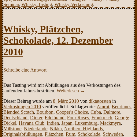
Seminar
,
Whisky-Tasting
,
Whisky-Verkostung
.
Whisky, Plätzchen,
Schokolade, 12. Dezember
2010
Schreibe eine Antwort
Das Tasting wird mit Abfüllungen aus den Verkostungen des
laufenden Jahres bestritten.
Weiterlesen
→
Dieser Beitrag wurde am
8. März 2010
von
diktatorsten
in
Verkostungen 2010
veröffentlicht. Schlagworte:
Amrut
,
Benrinnes
,
Blended Scotch
,
Bourbon
,
Cooper's Choice
,
Cuba
,
Dalmore
,
Deutschland
,
Dirker
,
Edelbrand
,
Four Roses
,
Frankreich
,
George
Dickel
,
Havana Club
,
Indien
,
Japan
,
Luxemburg
,
Mackmyra
,
Millstone
,
Niederlande
,
Nikka
,
Northern Highlands
,
Originalabfüllungen
,
Plätzchen
,
Rum
,
Schokolade
,
Schweden
,