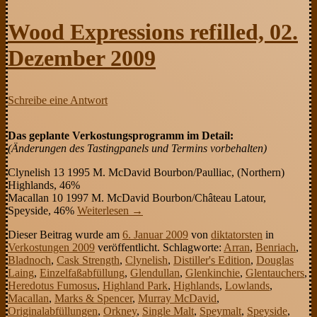
Wood Expressions refilled, 02.
Dezember 2009
Schreibe eine Antwort
Das geplante Verkostungsprogramm im Detail:
(Änderungen des Tastingpanels und Termins vorbehalten)
Clynelish 13 1995 M. McDavid Bourbon/Paulliac, (Northern)
Highlands, 46%
Macallan 10 1997 M. McDavid Bourbon/Château Latour,
Speyside, 46%
Weiterlesen
→
Dieser Beitrag wurde am
6. Januar 2009
von
diktatorsten
in
Verkostungen 2009
veröffentlicht. Schlagworte:
Arran
,
Benriach
,
Bladnoch
,
Cask Strength
,
Clynelish
,
Distiller's Edition
,
Douglas
Laing
,
Einzelfaßabfüllung
,
Glendullan
,
Glenkinchie
,
Glentauchers
,
Heredotus Fumosus
,
Highland Park
,
Highlands
,
Lowlands
,
Macallan
,
Marks & Spencer
,
Murray McDavid
,
Originalabfüllungen
,
Orkney
,
Single Malt
,
Speymalt
,
Speyside
,