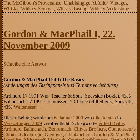
The McGibbon's Provenance
,
Unabhängige Abfüller
,
Vintages
,
Whisky
,
Whisky-Seminar
,
Whisky-Tasting
,
Whisky-Verkostung
.
Gordon & MacPhail I, 22.
November 2009
Schreibe eine Antwort
Gordon & MacPhail Teil 1: Die Basics
(Änderungen des Tastingpanels und Termins vorbehalten)
Ardmore 17 1991 Wm. Teacher & Sons, Speyside (Bogie), 43%
Balmenach 17 1991 Connoisseur’s Choice refill Sherry, Speyside,
43%
Weiterlesen
→
Dieser Beitrag wurde am
6. Januar 2009
von
diktatorsten
in
Verkostungen 2009
veröffentlicht. Schlagworte:
Allied Reihe
,
Ardmore
,
Balmenach
,
Benromach
,
Chivas Brothers
,
Connoisseur's
Choice
,
Glenburgie
,
Glenlivet
,
Glentauchers
,
Gordon & MacPhail
,