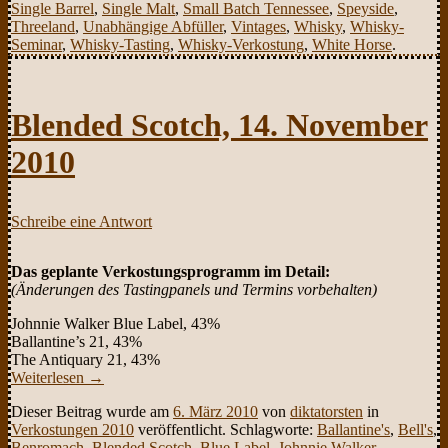
Single Barrel
,
Single Malt
,
Small Batch Tennessee
,
Speyside
,
Threeland
,
Unabhängige Abfüller
,
Vintages
,
Whisky
,
Whisky-
Seminar
,
Whisky-Tasting
,
Whisky-Verkostung
,
White Horse
.
Blended Scotch, 14. November
2010
Schreibe eine Antwort
Das geplante Verkostungsprogramm im Detail:
(Änderungen des Tastingpanels und Termins vorbehalten)
Johnnie Walker Blue Label, 43%
Ballantine’s 21, 43%
The Antiquary 21, 43%
Weiterlesen
→
Dieser Beitrag wurde am
6. März 2010
von
diktatorsten
in
Verkostungen 2010
veröffentlicht. Schlagworte:
Ballantine's
,
Bell's
,
Benromach
,
Blended Scotch
,
Blue Label
,
Johnnie Walker
,