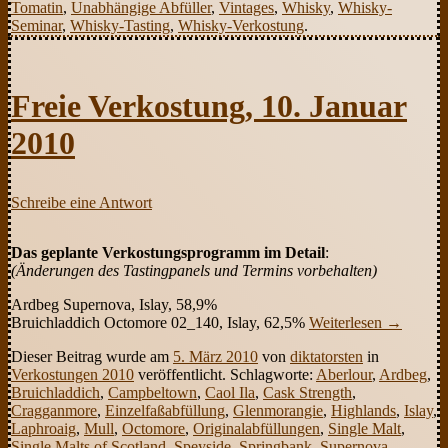
Tomatin
,
Unabhängige Abfüller
,
Vintages
,
Whisky
,
Whisky-
Seminar
,
Whisky-Tasting
,
Whisky-Verkostung
.
Freie Verkostung, 10. Januar
2010
Schreibe eine Antwort
Das geplante Verkostungsprogramm im Detail
:
(Änderungen des Tastingpanels und Termins vorbehalten)
Ardbeg Supernova, Islay, 58,9%
Bruichladdich Octomore 02_140, Islay, 62,5%
Weiterlesen
→
Dieser Beitrag wurde am
5. März 2010
von
diktatorsten
in
Verkostungen 2010
veröffentlicht. Schlagworte:
Aberlour
,
Ardbeg
,
Bruichladdich
,
Campbeltown
,
Caol Ila
,
Cask Strength
,
Cragganmore
,
Einzelfaßabfüllung
,
Glenmorangie
,
Highlands
,
Islay
,
Laphroaig
,
Mull
,
Octomore
,
Originalabfüllungen
,
Single Malt
,
Single Malts of Scotland
,
Speyside
,
Springbank
,
Supernova
,