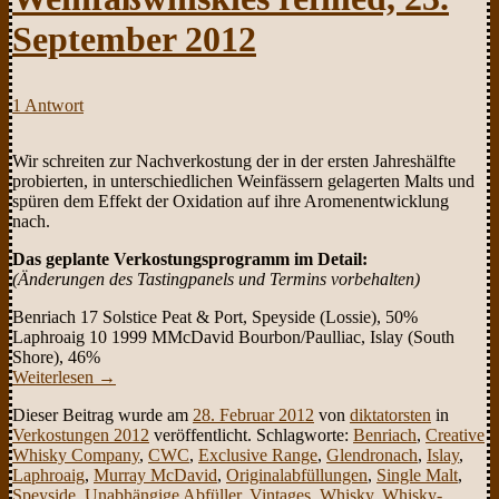
September 2012
1 Antwort
Wir schreiten zur Nachverkostung der in der ersten Jahreshälfte
probierten, in unterschiedlichen Weinfässern gelagerten Malts und
spüren dem Effekt der Oxidation auf ihre Aromenentwicklung
nach.
Das geplante Verkostungsprogramm im Detail:
(Änderungen des Tastingpanels und Termins vorbehalten)
Benriach 17 Solstice Peat & Port, Speyside (Lossie), 50%
Laphroaig 10 1999 MMcDavid Bourbon/Paulliac, Islay (South
Shore), 46%
Weiterlesen
→
Dieser Beitrag wurde am
28. Februar 2012
von
diktatorsten
in
Verkostungen 2012
veröffentlicht. Schlagworte:
Benriach
,
Creative
Whisky Company
,
CWC
,
Exclusive Range
,
Glendronach
,
Islay
,
Laphroaig
,
Murray McDavid
,
Originalabfüllungen
,
Single Malt
,
Speyside
,
Unabhängige Abfüller
,
Vintages
,
Whisky
,
Whisky-