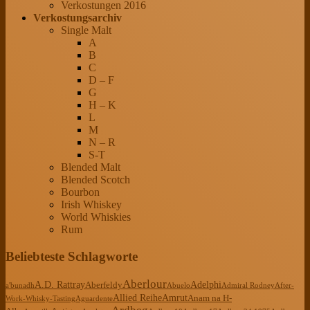
Verkostungen 2016
Verkostungsarchiv
Single Malt
A
B
C
D – F
G
H – K
L
M
N – R
S-T
Blended Malt
Blended Scotch
Bourbon
Irish Whiskey
World Whiskies
Rum
Beliebteste Schlagworte
Aberlour
A.D. Rattray
Adelphi
Aberfeldy
a'bunadh
Abuelo
Admiral Rodney
After-
Allied Reihe
Amrut
Anam na H-
Work-Whisky-Tasting
Aguardente