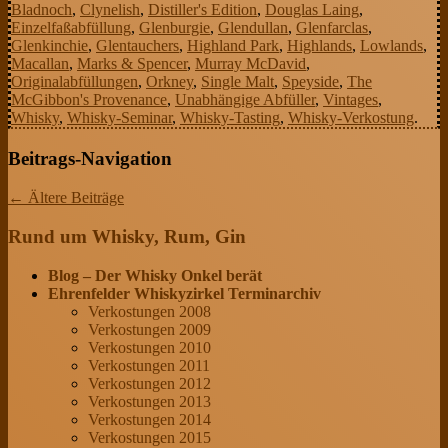
Bladnoch
,
Clynelish
,
Distiller's Edition
,
Douglas Laing
,
Einzelfaßabfüllung
,
Glenburgie
,
Glendullan
,
Glenfarclas
,
Glenkinchie
,
Glentauchers
,
Highland Park
,
Highlands
,
Lowlands
,
Macallan
,
Marks & Spencer
,
Murray McDavid
,
Originalabfüllungen
,
Orkney
,
Single Malt
,
Speyside
,
The
McGibbon's Provenance
,
Unabhängige Abfüller
,
Vintages
,
Whisky
,
Whisky-Seminar
,
Whisky-Tasting
,
Whisky-Verkostung
.
Beitrags-Navigation
←
Ältere Beiträge
Rund um Whisky, Rum, Gin
Blog – Der Whisky Onkel berät
Ehrenfelder Whiskyzirkel Terminarchiv
Verkostungen 2008
Verkostungen 2009
Verkostungen 2010
Verkostungen 2011
Verkostungen 2012
Verkostungen 2013
Verkostungen 2014
Verkostungen 2015