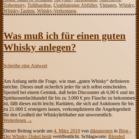
Tobermory
,
Tullibardine
,
Unabhängige Abfüller
,
Vintages
,
Whisky
,
Whisky-Tasting
,
Whisky-Verkostung
.
Was muß ich für einen guten
Whisky anlegen?
Schreibe eine Antwort
Am Anfang steht die Frage, wie man „guten Whisky“ definieren
möchte. Dieses muß sicherlich jeder für sich selbst entscheiden.
Speziell bei einem Getränk, daß beim Discounter ab 6,90 € und im
Spirituosenfachhandel für bis zu 3.000 € pro Flasche zu bekommen
ist, fällt dieses nicht leicht; Raritäten, die sich auf Auktionen für bis
zu 21.000 £ ersteigern lassen, verkomplizieren die Angelegenheit
für den Großteil der Whiskyliebhaber nur unwesentlich.
Weiterlesen
→
Dieser Beitrag wurde am
4. März 2010
von
diktatorsten
in
Blog -
Der Whisky Onkel berät
veröffentlicht. Schlagworte:
Blended