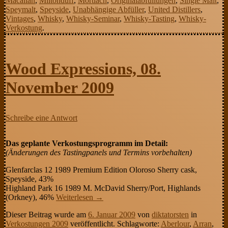
Macallan
,
Miltonduff
,
Mortlach
,
Originalabfüllungen
,
Single Malt
,
Speymalt
,
Speyside
,
Unabhängige Abfüller
,
United Distillers
,
Vintages
,
Whisky
,
Whisky-Seminar
,
Whisky-Tasting
,
Whisky-
Verkostung
.
Wood Expressions, 08.
November 2009
Schreibe eine Antwort
Das geplante Verkostungsprogramm im Detail:
(Änderungen des Tastingpanels und Termins vorbehalten)
Glenfarclas 12 1989 Premium Edition Oloroso Sherry cask,
Speyside, 43%
Highland Park 16 1989 M. McDavid Sherry/Port, Highlands
(Orkney), 46%
Weiterlesen
→
Dieser Beitrag wurde am
6. Januar 2009
von
diktatorsten
in
Verkostungen 2009
veröffentlicht. Schlagworte:
Aberlour
,
Arran
,