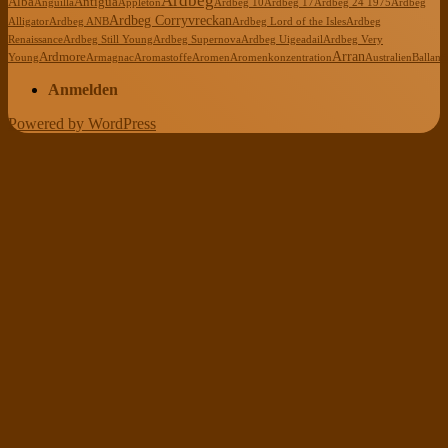
Ardbeg
Alba
Antigua
Anguilla
Appleton
Ardbeg 10
Ardbeg 17
Ardbeg 24 1975
Ardbeg
Ardbeg Corryvreckan
Alligator
Ardbeg ANB
Ardbeg Lord of the Isles
Ardbeg
Renaissance
Ardbeg Still Young
Ardbeg Supernova
Ardbeg Uigeadail
Ardbeg Very
Arran
Ardmore
Young
Armagnac
Aromastoffe
Aromen
Aromenkonzentration
Australien
Ballanti
Anmelden
Powered by WordPress