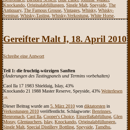
Knockando
,
Originalabfüllungen
,
Single Malt
,
Speyside
,
The
Antiquary
,
The Famous Grouse
,
Vintages
,
Whisky
,
Whisky-
Seminar
,
Whisky-Tasting
,
Whisky-Verkostung
,
White Horse
.
Gereifter Malt I, 18. April 2010
Schreibe eine Antwort
Teil 1: die fruchtig-würzigen Sanften
(Änderungen des Tastingpanels und Termins vorbehalten)
Caol Ila 17 1983 Shieldaig, Islay, 43%
Knockando 21 1988 Master Reserve, Speyside, 43%
Weiterlesen
→
Dieser Beitrag wurde am
5. März 2010
von
diktatorsten
in
Verkostungen 2010
veröffentlicht. Schlagworte:
Benrinnes
,
Benromach
,
Caol Ila
,
Cooper's Choice
,
Einzelfaßabfüllung
,
Glen
Moray
,
Glentauchers
,
Islay
,
Knockando
,
Originalabfüllungen
,
Single Malt
,
Special Distillery Bottling
,
Speyside
,
Tamdhu
,