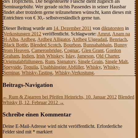
des Tröpfchens. Die beigesteuerte Flasche dient zugleich als
Seminargebühr. Wer gerade nichts Passendes in seiner Hausbar
findet aber trotzdem gerne teilzunehmen wünscht, kann dieses mit
Entrichten von € 30,- selbstverständlich gerne tun.
Dieser Beitrag wurde am
14. Dezember 2011
von
diktatorsten
in
Verkostungen 2012
veröffentlicht. Schlagworte:
Amrut
,
Anam na
H-Alba
,
Ardbeg
,
Ardbeg Alligator
,
Ardbeg Uigeadail
,
Benriach
,
Black Bottle
,
Blended Scotch
,
Bourbon
,
Bunnahabhain
,
Bunny
from Heaven
,
Cameronbridge
,
Cognac
,
Glen Grant
,
Gordon
Graham
,
Indien
,
Irish Whiskey
,
Islay
,
Jameson
,
Old Charter
,
Originalabfüllungen
,
Rum
,
Signatory
,
Single Grain
,
Single Malt
,
Speyside
,
Tequila
,
Unabhängige Abfüller
,
Whisky
,
Whisky-
Seminar
,
Whisky-Tasting
,
Whisky-Verkostung
.
Beitrags-Navigation
←
Rum & Zigarren bei Pfeifen Heinrichs, 10. Januar 2012
Blended
Whisky II, 12. Februar 2012
→
Schreibe einen Kommentar
Deine E-Mail-Adresse wird nicht veröffentlicht.
Erforderliche
Felder sind mit
*
markiert